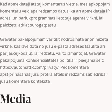
Kad apmeklētāji atstāj komentārus vietnē, mēs apkopojam
komentāru veidlapā redzamos datus, kā arī apmeklētāja IP
adresi un pārlūkprogrammas lietotāja aģenta virkni, lai
palīdzētu atklāt surogātpastu.
Gravatar pakalpojumam var tikt nodrošināta anonimizēta
virkne, kas izveidota no jūsu e-pasta adreses (saukta arī
par jaucējkodalu), lai redzētu, vai to izmantojat. Gravatar
pakalpojuma konfidencialitātes politika ir pieejama šeit:
https://automattic.com/privacy/. Pēc komentāra
apstiprināšanas jūsu profila attēls ir redzams sabiedrībai
jūsu komentāra kontekstā.
Media