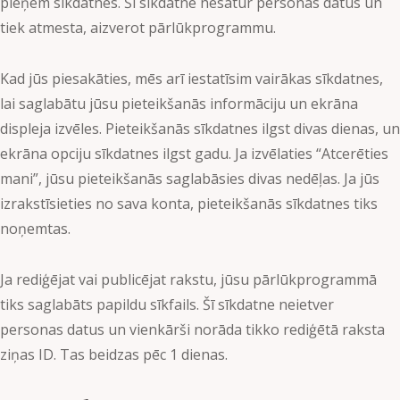
pieņem sīkdatnes. Šī sīkdatne nesatur personas datus un
tiek atmesta, aizverot pārlūkprogrammu.
Kad jūs piesakāties, mēs arī iestatīsim vairākas sīkdatnes,
lai saglabātu jūsu pieteikšanās informāciju un ekrāna
displeja izvēles. Pieteikšanās sīkdatnes ilgst divas dienas, un
ekrāna opciju sīkdatnes ilgst gadu. Ja izvēlaties “Atcerēties
mani”, jūsu pieteikšanās saglabāsies divas nedēļas. Ja jūs
izrakstīsieties no sava konta, pieteikšanās sīkdatnes tiks
noņemtas.
Ja rediģējat vai publicējat rakstu, jūsu pārlūkprogrammā
tiks saglabāts papildu sīkfails. Šī sīkdatne neietver
personas datus un vienkārši norāda tikko rediģētā raksta
ziņas ID. Tas beidzas pēc 1 dienas.