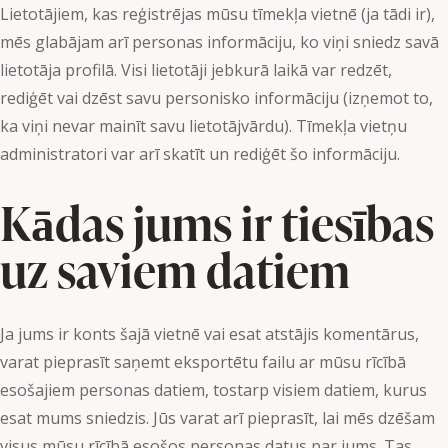
Lietotājiem, kas reģistrējas mūsu tīmekļa vietnē (ja tādi ir),
mēs glabājam arī personas informāciju, ko viņi sniedz savā
lietotāja profilā. Visi lietotāji jebkurā laikā var redzēt,
rediģēt vai dzēst savu personisko informāciju (izņemot to,
ka viņi nevar mainīt savu lietotājvārdu). Tīmekļa vietņu
administratori var arī skatīt un rediģēt šo informāciju.
Kādas jums ir tiesības
uz saviem datiem
Ja jums ir konts šajā vietnē vai esat atstājis komentārus,
varat pieprasīt saņemt eksportētu failu ar mūsu rīcībā
esošajiem personas datiem, tostarp visiem datiem, kurus
esat mums sniedzis. Jūs varat arī pieprasīt, lai mēs dzēšam
visus mūsu rīcībā esošos personas datus par jums. Tas