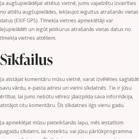
Ja augšupielādējat attēlus vietnē, jums vajadzētu izvairīties
no attēlu augšupielādes, iekļaujot iegultus atrašanās vietas
datus (EXIF GPS). Tīmekļa vietnes apmeklētāji var
lejupielādēt un iegūt jebkurus atrašanās vietas datus no
tīmekļa vietnes attēliem.
Sīkfailus
Ja atstājat komentāru mūsu vietnē, varat izvēlēties saglabāt
savu vārdu, e-pasta adresi un vietni sīkdatnēs. Tie ir jūsu
ērtībai, lai jums nebūtu vēlreiz jāaizpilda sava informācija,
atstājot citu komentāru. Šīs sīkdatnes ilgs vienu gadu.
Ja apmeklējat mūsu pieteikšanās lapu, mēs iestatīsim
pagaidu sīkdatni, lai noteiktu, vai jūsu pārlūkprogramma